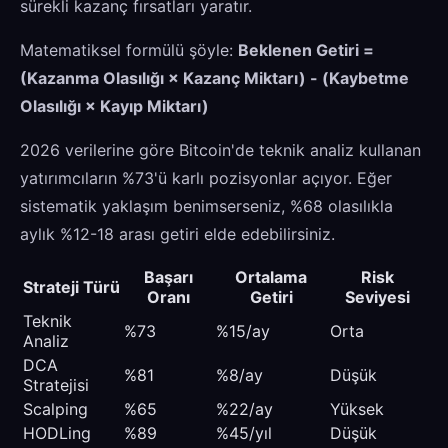
sürekli kazanç fırsatları yaratır.
Matematiksel formülü şöyle:
Beklenen Getiri =
(Kazanma Olasılığı × Kazanç Miktarı) - (Kaybetme
Olasılığı × Kayıp Miktarı)
2026 verilerine göre Bitcoin'de teknik analiz kullanan
yatırımcıların %73'ü karlı pozisyonlar açıyor. Eğer
sistematik yaklaşım benimserseniz, %68 olasılıkla
aylık %12-18 arası getiri elde edebilirsiniz.
Başarı
Ortalama
Risk
Strateji Türü
Oranı
Getiri
Seviyesi
Teknik
%73
%15/ay
Orta
Analiz
DCA
%81
%8/ay
Düşük
Stratejisi
Scalping
%65
%22/ay
Yüksek
HODLing
%89
%45/yıl
Düşük