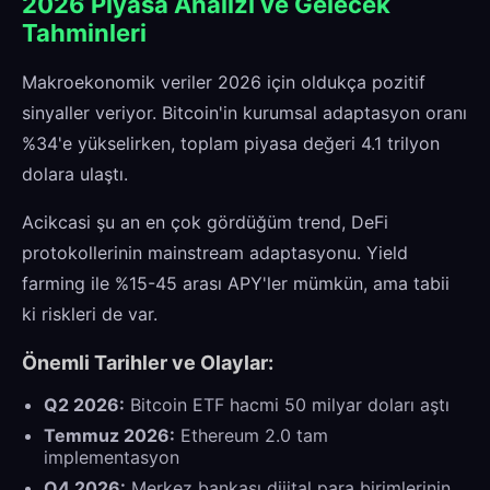
2026 Piyasa Analizi ve Gelecek
Tahminleri
Makroekonomik veriler 2026 için oldukça pozitif
sinyaller veriyor. Bitcoin'in kurumsal adaptasyon oranı
%34'e yükselirken, toplam piyasa değeri 4.1 trilyon
dolara ulaştı.
Acikcasi şu an en çok gördüğüm trend, DeFi
protokollerinin mainstream adaptasyonu. Yield
farming ile %15-45 arası APY'ler mümkün, ama tabii
ki riskleri de var.
Önemli Tarihler ve Olaylar:
Q2 2026:
Bitcoin ETF hacmi 50 milyar doları aştı
Temmuz 2026:
Ethereum 2.0 tam
implementasyon
Q4 2026:
Merkez bankası dijital para birimlerinin