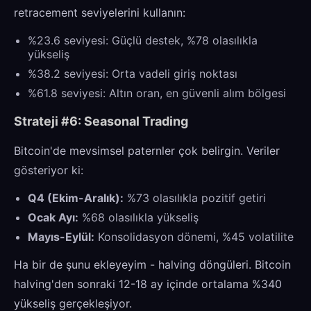
retracement seviyelerini kullanın:
%23.6 seviyesi: Güçlü destek, %78 olasılıkla
yükseliş
%38.2 seviyesi: Orta vadeli giriş noktası
%61.8 seviyesi: Altın oran, en güvenli alım bölgesi
Strateji #6: Seasonal Trading
Bitcoin'de mevsimsel paternler çok belirgin. Veriler
gösteriyor ki:
Q4 (Ekim-Aralık):
%73 olasılıkla pozitif getiri
Ocak Ayı:
%68 olasılıkla yükseliş
Mayıs-Eylül:
Konsolidasyon dönemi, %45 volatilite
Ha bir de şunu ekleyeyim - halving döngüleri. Bitcoin
halving'den sonraki 12-18 ay içinde ortalama %340
yükseliş gerçekleşiyor.