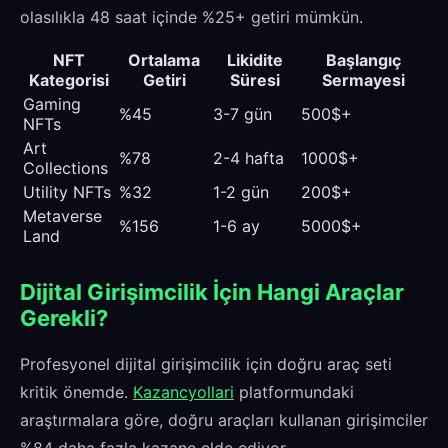
olasılıkla 48 saat içinde %25+ getiri mümkün.
NFT
Ortalama
Likidite
Başlangıç
Kategorisi
Getiri
Süresi
Sermayesi
Gaming
%45
3-7 gün
500$+
NFTs
Art
%78
2-4 hafta
1000$+
Collections
Utility NFTs
%32
1-2 gün
200$+
Metaverse
%156
1-6 ay
5000$+
Land
Dijital Girişimcilik İçin Hangi Araçlar
Gerekli?
Profesyonel dijital girişimcilik için doğru araç seti
kritik önemde.
Kazancyollari
platformundaki
araştırmalara göre, doğru araçları kullanan girişimciler
%84 daha fazla kazanç elde ediyor.