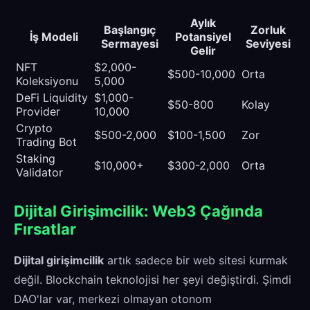
Aylık
Başlangıç
Zorluk
İş Modeli
Potansiyel
Sermayesi
Seviyesi
Gelir
NFT
$2,000-
$500-10,000
Orta
Koleksiyonu
5,000
DeFi Liquidity
$1,000-
$50-800
Kolay
Provider
10,000
Crypto
$500-2,000
$100-1,500
Zor
Trading Bot
Staking
$10,000+
$300-2,000
Orta
Validator
Dijital Girişimcilik: Web3 Çağında
Fırsatlar
Dijital girişimcilik
artık sadece bir web sitesi kurmak
değil. Blockchain teknolojisi her şeyi değiştirdi. Şimdi
DAO'lar var, merkezi olmayan otonom