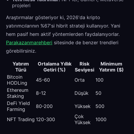
projeleri
Araştırmalar gösteriyor ki, 2026'da kripto
yatırımcılarının %67'si hibrit strateji kullanıyor. Yani
hem pasif hem aktif yöntemlerden faydalanıyorlar.
Parakazanmarehberi
sitesinde de benzer trendleri
görebilirsiniz.
Yatırım
Ortalama Yıllık
Risk
Minimum
Türü
Getiri (%)
Seviyesi
Yatırım ($)
Bitcoin
45-60
Orta
100
HODLing
Ethereum
8-12
Düşük
50
Staking
DeFi Yield
80-200
Yüksek
500
Farming
Çok
NFT Trading
120-300
1000
Yüksek