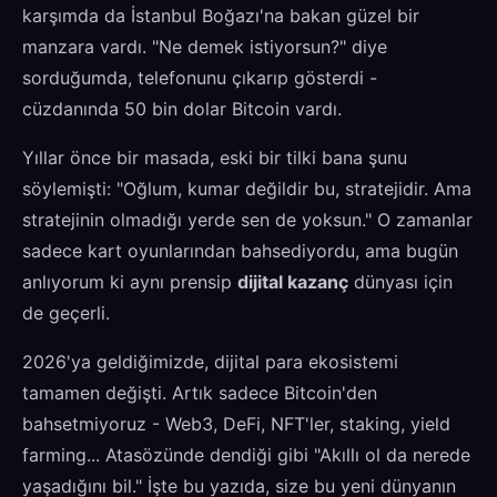
karşımda da İstanbul Boğazı'na bakan güzel bir
manzara vardı. "Ne demek istiyorsun?" diye
sorduğumda, telefonunu çıkarıp gösterdi -
cüzdanında 50 bin dolar Bitcoin vardı.
Yıllar önce bir masada, eski bir tilki bana şunu
söylemişti: "Oğlum, kumar değildir bu, stratejidir. Ama
stratejinin olmadığı yerde sen de yoksun." O zamanlar
sadece kart oyunlarından bahsediyordu, ama bugün
anlıyorum ki aynı prensip
dijital kazanç
dünyası için
de geçerli.
2026'ya geldiğimizde, dijital para ekosistemi
tamamen değişti. Artık sadece Bitcoin'den
bahsetmiyoruz - Web3, DeFi, NFT'ler, staking, yield
farming... Atasözünde dendiği gibi "Akıllı ol da nerede
yaşadığını bil." İşte bu yazıda, size bu yeni dünyanın