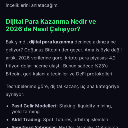
inceliklerini anlatacağım.
Dijital Para Kazanma Nedir ve
2026'da Nasıl Çalışıyor?
Bak şimdi,
dijital para kazanma
denince aklınıza ne
geliyor? Çoğunuz Bitcoin der geçer. Ama iş öyle değil
artık. 2026 verilerine göre, kripto para piyasası 4.2
trilyon dolar hacme ulaştı. Bunun sadece %23'ü
Bitcoin, geri kalanı altcoin'ler ve DeFi protokolleri.
Tecrübelerime göre, dijital kazanç üç ana kategoriye
ayrılıyor:
Pasif Gelir Modelleri:
Staking, liquidity mining,
yield farming
Aktif Trading:
Spot, futures, arbitraj işlemleri
Yeni Nesil Yatırımlar:
NFT'ler, GameFi, Metaverse