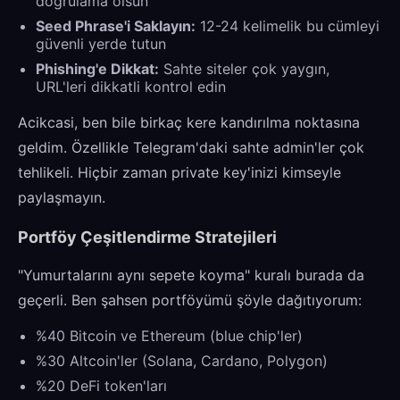
doğrulama olsun
Seed Phrase'i Saklayın:
12-24 kelimelik bu cümleyi
güvenli yerde tutun
Phishing'e Dikkat:
Sahte siteler çok yaygın,
URL'leri dikkatli kontrol edin
Acikcasi, ben bile birkaç kere kandırılma noktasına
geldim. Özellikle Telegram'daki sahte admin'ler çok
tehlikeli. Hiçbir zaman private key'inizi kimseyle
paylaşmayın.
Portföy Çeşitlendirme Stratejileri
"Yumurtalarını aynı sepete koyma" kuralı burada da
geçerli. Ben şahsen portföyümü şöyle dağıtıyorum:
%40 Bitcoin ve Ethereum (blue chip'ler)
%30 Altcoin'ler (Solana, Cardano, Polygon)
%20 DeFi token'ları