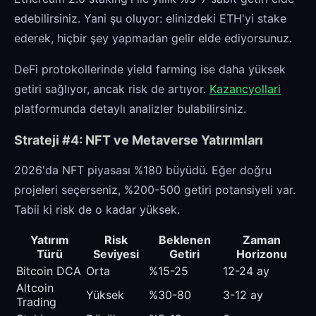
edebilirsiniz. Yani şu oluyor: elinizdeki ETH'yi stake
ederek, hiçbir şey yapmadan gelir elde ediyorsunuz.
DeFi protokollerinde yield farming ise daha yüksek
getiri sağlıyor, ancak risk de artıyor.
Kazancyollari
platformunda detaylı analizler bulabilirsiniz.
Strateji #4: NFT ve Metaverse Yatırımları
2026'da NFT piyasası %180 büyüdü. Eğer doğru
projeleri seçerseniz, %200-500 getiri potansiyeli var.
Tabii ki risk de o kadar yüksek.
Yatırım
Risk
Beklenen
Zaman
Türü
Seviyesi
Getiri
Horizonu
Bitcoin DCA
Orta
%15-25
12-24 ay
Altcoin
Yüksek
%30-80
3-12 ay
Trading