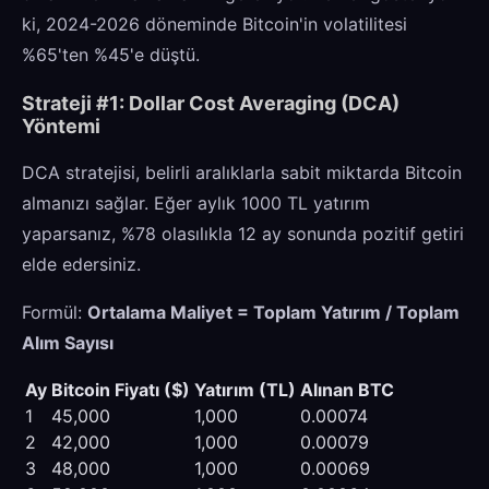
ki, 2024-2026 döneminde Bitcoin'in volatilitesi
%65'ten %45'e düştü.
Strateji #1: Dollar Cost Averaging (DCA)
Yöntemi
DCA stratejisi, belirli aralıklarla sabit miktarda Bitcoin
almanızı sağlar. Eğer aylık 1000 TL yatırım
yaparsanız, %78 olasılıkla 12 ay sonunda pozitif getiri
elde edersiniz.
Formül:
Ortalama Maliyet = Toplam Yatırım / Toplam
Alım Sayısı
Ay
Bitcoin Fiyatı ($)
Yatırım (TL)
Alınan BTC
1
45,000
1,000
0.00074
2
42,000
1,000
0.00079
3
48,000
1,000
0.00069