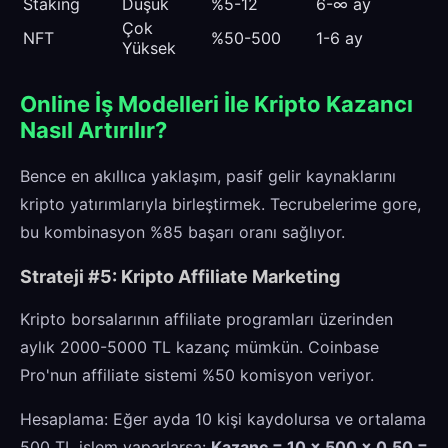
Staking
Düşük
%5-12
6-∞ ay
Çok
NFT
%50-500
1-6 ay
Yüksek
Online İş Modelleri İle Kripto Kazancı
Nasıl Artırılır?
Bence en akıllıca yaklaşım, pasif gelir kaynaklarını
kripto yatırımlarıyla birleştirmek. Tecrubelerime gore,
bu kombinasyon %85 başarı oranı sağlıyor.
Strateji #5: Kripto Affiliate Marketing
Kripto borsalarının affiliate programları üzerinden
aylık 2000-5000 TL kazanç mümkün. Coinbase
Pro'nun affiliate sistemi %50 komisyon veriyor.
Hesaplama: Eğer ayda 10 kişi kaydolursa ve ortalama
500 TL işlem yaparlarsa:
Kazanç = 10 × 500 × 0.50 =