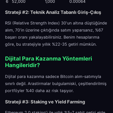
6
52,000
1,000
0.00064
Strateji #2: Teknik Analiz Tabanlı Giriş-Çıkış
RSI (Relative Strength Index) 30'un altına düştüğünde
alım, 70'in üzerine çıktığında satım yaparsanız, %67
başarı oranı yakalayabilirsiniz. Benim hesaplarıma
göre, bu stratejiyle yıllık %22-35 getiri mümkün.
Dijital Para Kazanma Yöntemleri
Hangileridir?
Dijital para kazanma sadece Bitcoin alım-satımıyla
sınırlı değil. Arastirmalar bulgulamiski, çeşitlendirilmiş
portföyler %40 daha az risk taşıyor.
Strateji #3: Staking ve Yield Farming
Ethereum 2.0 staking'i ile yıllık %5-7 sabit getiri elde