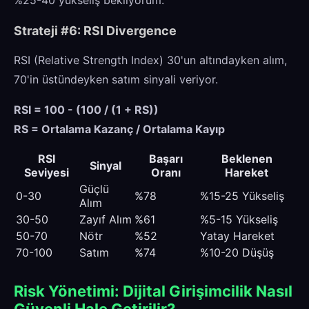
Strateji #6: RSI Divergence
RSI (Relative Strength Index) 30'un altındayken alım,
70'in üstündeyken satım sinyali veriyor.
RSI = 100 - (100 / (1 + RS))
RS = Ortalama Kazanç / Ortalama Kayıp
RSI
Başarı
Beklenen
Sinyal
Seviyesi
Oranı
Hareket
Güçlü
0-30
%78
%15-25 Yükseliş
Alım
30-50
Zayıf Alım
%61
%5-15 Yükseliş
50-70
Nötr
%52
Yatay Hareket
70-100
Satım
%74
%10-20 Düşüş
Risk Yönetimi: Dijital Girişimcilik Nasıl
Güvenli Hale Getirilir?