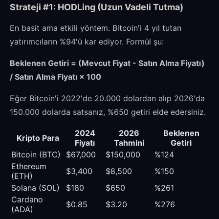
Strateji #1: HODLing (Uzun Vadeli Tutma)
En basit ama etkili yöntem. Bitcoin'i 4 yıl tutan
yatırımcıların %94'ü kar ediyor. Formül şu:
Beklenen Getiri = (Mevcut Fiyat - Satın Alma Fiyatı)
/ Satın Alma Fiyatı × 100
Eğer Bitcoin'i 2022'de 20.000 dolardan alıp 2026'da
150.000 dolarda satsanız, %650 getiri elde edersiniz.
2024
2026
Beklenen
Kripto Para
Fiyatı
Tahmini
Getiri
Bitcoin (BTC)
$67,000
$150,000
%124
Ethereum
$3,400
$8,500
%150
(ETH)
Solana (SOL)
$180
$650
%261
Cardano
$0.85
$3.20
%276
(ADA)