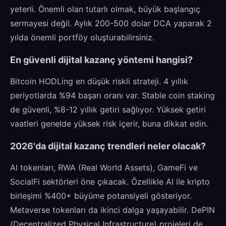
yeterli. Önemli olan tutarlı olmak, büyük başlangıç
sermayesi değil. Aylık 200-500 dolar DCA yaparak 2
yılda önemli portföy oluşturabilirsiniz.
En güvenli dijital kazanç yöntemi hangisi?
Bitcoin HODLing en düşük riskli strateji. 4 yıllık
periyotlarda %94 başarı oranı var. Stable coin staking
de güvenli, %8-12 yıllık getiri sağlıyor. Yüksek getiri
vaatleri genelde yüksek risk içerir, buna dikkat edin.
2026'da dijital kazanç trendleri neler olacak?
AI tokenları, RWA (Real World Assets), GameFi ve
SocialFi sektörleri öne çıkacak. Özellikle AI ile kripto
birleşimi %400+ büyüme potansiyeli gösteriyor.
Metaverse tokenları da ikinci dalga yaşayabilir. DePIN
(Decentralized Physical Infrastructure) projeleri de