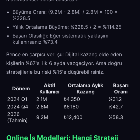
Büyüme Oranı: (9.2M - 2.8M) / 2.8M × 100 =
%228.5
Yıllık Ortalama Büyüme: %228.5 / 2 = %114.25
Başarı Olasılığı: Eğer sistematik yaklaşım
kullanırsanız %73.4
Bence en çarpıcı veri şu: Dijital kazanç elde eden
kişilerin %67'si ilk 6 ayda vazgeçiyor. Ama doğru
stratejilerle bu riski %15'e düşürebilirsiniz.
Aktif
Ortalama Aylık
Başarı
Dönem
Kullanıcı
Kazanç
Oranı
2024 Q1
2.1M
₺4,350
%31.2
2024 Q4
2.8M
₺6,180
%42.7
2026
9.2M
₺12,400
%58.3
(Tahmin)
Online İş Modelleri: Hangi Strateji