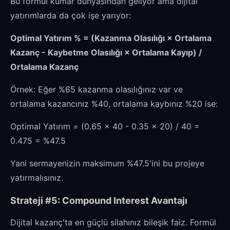
Bu formül kumar dünyasından geliyor ama dijital
yatırımlarda da çok işe yarıyor:
Optimal Yatırım % = (Kazanma Olasılığı × Ortalama
Kazanç - Kaybetme Olasılığı × Ortalama Kayıp) /
Ortalama Kazanç
Örnek: Eğer %65 kazanma olasılığınız var ve
ortalama kazancınız %40, ortalama kaybınız %20 ise:
Optimal Yatırım = (0.65 × 40 - 0.35 × 20) / 40 =
0.475 = %47.5
Yani sermayenizin maksimum %47.5'ini bu projeye
yatırmalısınız.
Strateji #5: Compound Interest Avantajı
Dijital kazanç'ta en güçlü silahınız bileşik faiz. Formül