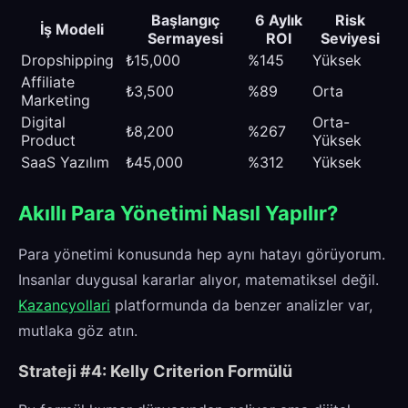
Başlangıç
6 Aylık
Risk
İş Modeli
Sermayesi
ROI
Seviyesi
Dropshipping
₺15,000
%145
Yüksek
Affiliate
₺3,500
%89
Orta
Marketing
Digital
Orta-
₺8,200
%267
Product
Yüksek
SaaS Yazılım
₺45,000
%312
Yüksek
Akıllı Para Yönetimi Nasıl Yapılır?
Para yönetimi konusunda hep aynı hatayı görüyorum.
Insanlar duygusal kararlar alıyor, matematiksel değil.
Kazancyollari
platformunda da benzer analizler var,
mutlaka göz atın.
Strateji #4: Kelly Criterion Formülü