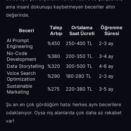
ama insani dokunuşu kaybetmeyen beceriler altın
değerinde.
Talep
Ortalama
Öğrenme
Beceri
Artışı
Saat Ücreti
Süresi
AI Prompt
%450
250-400 TL
2-3 ay
Engineering
No-Code
%380
200-350 TL
3-4 ay
Development
Data Storytelling
%320
300-500 TL
4-6 ay
Voice Search
%290
180-280 TL
2-3 ay
Optimization
Sustainable
%275
220-380 TL
3-5 ay
Marketing
Şu an en çok gördüğüm hata: herkes aynı becerilere
odaklanıyor. Oysa niş alanlarda çok daha az rekabet
var!