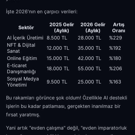
İşte 2026'nın en çarpıcı verileri:
2025 Gelir
2026 Gelir
Artış
Sektör
(Aylık)
(Aylık)
Oranı
AI İçerik Üretimi
8.500 TL
28.000 TL
%229
NFT & Dijital
12.000 TL
35.000 TL
%192
Sanat
Online Eğitim
15.000 TL
42.000 TL
%180
E-ticaret
18.000 TL
55.000 TL
%206
Danışmanlığı
Sosyal Medya
9.500 TL
25.000 TL
%163
Yönetimi
Bu rakamları görünce şok oldum! Özellikle AI destekli
işlerin bu kadar patlaması, gerçekten inanılmaz bir
fırsat yaratmış.
Yani artık "evden çalışma" değil, "evden imparatorluk