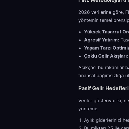
2026 verilerine göre, FI
yöntemin temel prensipl
Yüksek Tasarruf Or
Agresif Yatırım:
Tasa
Yaşam Tarzı Optimi
Çoklu Gelir Akışları:
Açıkçası bu rakamlar ba
finansal bağımsızlığa ul
Pasif Gelir Hedefler
Veriler gösteriyor ki, n
yöntemi:
Aylık giderlerinizi h
Bu miktarı 25 ile çar