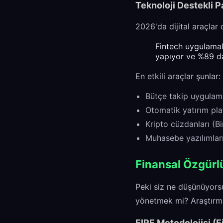
Teknoloji Destekli P
2026'da dijital araçlar
Fintech uygulamala
yapıyor ve %89 da
En etkili araçlar şunlar:
Bütçe takip uygulama
Otomatik yatırım plat
Kripto cüzdanları (B
Muhasebe yazılımlar
Finansal Özgürlü
Peki siz ne düşünüyor
yönetmek mi? Araştırma
FIRE Metodolojisi (F