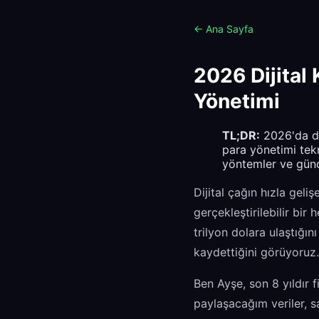
← Ana Sayfa
2026 Dijital 
Yönetimi
TL;DR:
2026'da dij
para yönetimi tek
yöntemler ve günce
Dijital çağın hızla geli
gerçekleştirilebilir bir
trilyon dolara ulaştığın
kaydettiğini görüyoruz.
Ben Ayşe, son 8 yıldır 
paylaşacağım veriler, sa