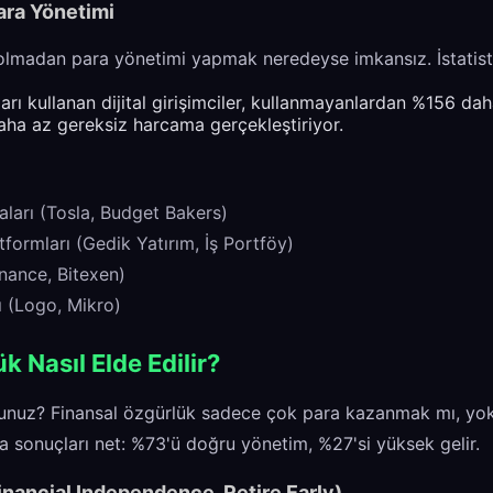
ara Yönetimi
 olmadan para yönetimi yapmak neredeyse imkansız. İstatisti
rı kullanan dijital girişimciler, kullanmayanlardan %156 dah
ha az gereksiz harcama gerçekleştiriyor.
ları (Tosla, Budget Bakers)
formları (Gedik Yatırım, İş Portföy)
inance, Bitexen)
ı (Logo, Mikro)
k Nasıl Elde Edilir?
sunuz? Finansal özgürlük sadece çok para kazanmak mı, yo
 sonuçları net: %73'ü doğru yönetim, %27'si yüksek gelir.
inancial Independence, Retire Early)