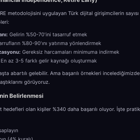
RE metodolojisini uygulayan Türk dijital girişimcilerin sayıs
eri:
anı:
Gelirin %50-70'ini tasarruf etmek
rrufların %80-90'ını yatırıma yönlendirmek
zasyonu:
Gereksiz harcamaları minimuma indirmek
En az 3-5 farklı gelir kaynağı oluşturmak
şta abartılı gelebilir. Ama başarılı örnekleri incelediğimizd
aştıklarını görüyoruz.
inin Belirlenmesi
et hedefleri olan kişiler %340 daha başarılı oluyor. İşte prat
esaplayın
pın (4% kuralı)