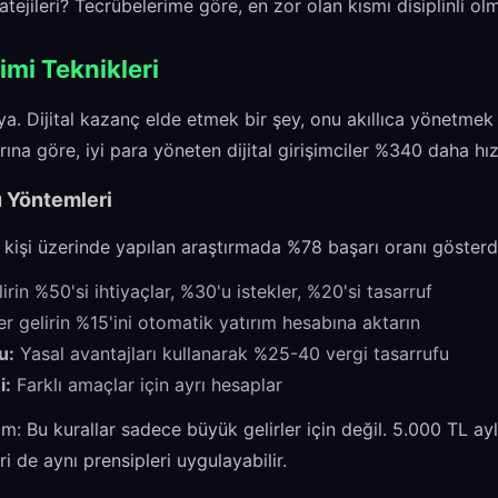
tejileri? Tecrübelerime göre, en zor olan kısmı disiplinli ol
imi Teknikleri
ya. Dijital kazanç elde etmek bir şey, onu akıllıca yönetme
ına göre, iyi para yöneten dijital girişimciler %340 daha hız
 Yöntemleri
n kişi üzerinde yapılan araştırmada %78 başarı oranı gösterd
irin %50'si ihtiyaçlar, %30'u istekler, %20'si tasarruf
r gelirin %15'ini otomatik yatırım hesabına aktarın
u:
Yasal avantajları kullanarak %25-40 vergi tasarrufu
i:
Farklı amaçlar için ayrı hesaplar
: Bu kurallar sadece büyük gelirler için değil. 5.000 TL aylık
ri de aynı prensipleri uygulayabilir.