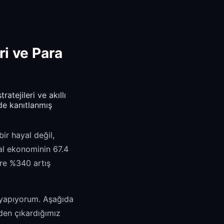
ri ve Para
atejileri ve akıllı
de kanıtlanmış
ir hayal değil,
ital ekonominin 67.4
öre %340 artış
r yapıyorum. Aşağıda
nden çıkardığımız