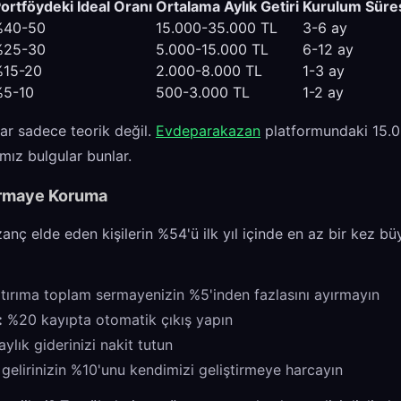
ortföydeki İdeal Oranı
Ortalama Aylık Getiri
Kurulum Süre
%40-50
15.000-35.000 TL
3-6 ay
%25-30
5.000-15.000 TL
6-12 ay
%15-20
2.000-8.000 TL
1-3 ay
%5-10
500-3.000 TL
1-2 ay
ar sadece teorik değil.
Evdeparakazan
platformundaki 15.00
mız bulgular bunlar.
ermaye Koruma
azanç elde eden kişilerin %54'ü ilk yıl içinde en az bir kez b
tırıma toplam sermayenizin %5'inden fazlasını ayırmayın
:
%20 kayıpta otomatik çıkış yapın
ylık giderinizi nakit tutun
 gelirinizin %10'unu kendimizi geliştirmeye harcayın