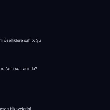
li özelliklere sahip. Şu
yor. Ama sonrasında?
aşarı hikayelerini