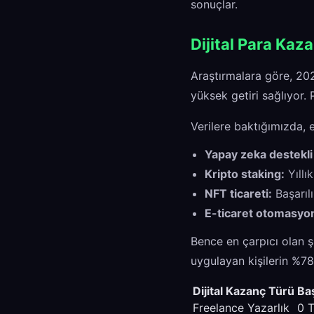
sonuçlar.
Dijital Para Kaz
Araştırmalara göre, 20
yüksek getiri sağlıyor.
Verilere baktığımızda, 
Yapay zeka destekli 
Kripto staking:
Yıllı
NFT ticareti:
Başarıl
E-ticaret otomasyo
Bence en çarpıcı olan 
uygulayan kişilerin %78'
Dijital Kazanç Türü
Ba
Freelance Yazarlık
0 