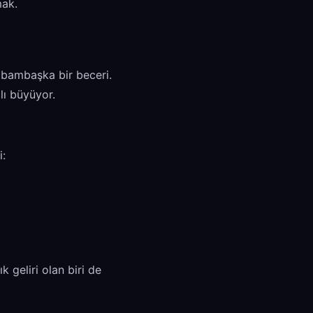
mak.
k bambaşka bir beceri.
lı büyüyor.
i:
 geliri olan biri de