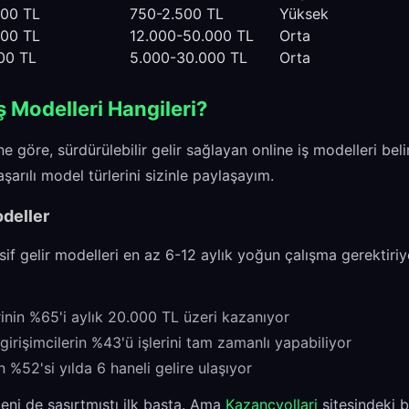
000 TL
750-2.500 TL
Yüksek
000 TL
12.000-50.000 TL
Orta
00 TL
5.000-30.000 TL
Orta
İş Modelleri Hangileri?
e göre, sürdürülebilir gelir sağlayan online iş modelleri belir
rılı model türlerini sizinle paylaşayım.
odeller
if gelir modelleri en az 6-12 aylık yoğun çalışma gerektiri
rinin %65'i aylık 20.000 TL üzeri kazanıyor
irişimcilerin %43'ü işlerini tam zamanlı yapabiliyor
n %52'si yılda 6 haneli gelire ulaşıyor
eni de şaşırtmıştı ilk başta. Ama
Kazancyollari
sitesindeki b