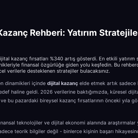
Kazanç Rehberi: Yatırım Stratejile
ital kazanç fırsatları %340 artış gösterdi. En etkili yatırım str
nikleriyle finansal özgürlüğe giden yolu keşfedin. Bu rehber
l verilerle desteklenen stratejiler bulacaksınız.
şen dinamikleri içinde
dijital kazanç
elde etmek artık sadece b
 hedef haline geldi. 2026 verilerine baktığımızda, küresel dij
ı ve bu pazardaki bireysel kazanç fırsatlarının önceki yıla g
finansal teknolojiler ve dijital ekonomi alanında araştırmala
dece teorik bilgiler değil - binlerce kişinin başarı hikayesi