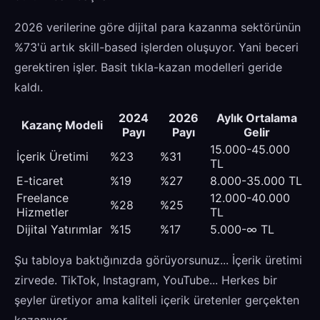
2026 verilerine göre dijital para kazanma sektörünün
%73'ü artık skill-based işlerden oluşuyor. Yani beceri
gerektiren işler. Basit tıkla-kazan modelleri geride
kaldı.
2024
2026
Aylık Ortalama
Kazanç Modeli
Payı
Payı
Gelir
15.000-45.000
İçerik Üretimi
%23
%31
TL
E-ticaret
%19
%27
8.000-35.000 TL
Freelance
12.000-40.000
%28
%25
Hizmetler
TL
Dijital Yatırımlar
%15
%17
5.000-∞ TL
Şu tabloya baktığınızda görüyorsunuz... İçerik üretimi
zirvede. TikTok, Instagram, YouTube... Herkes bir
şeyler üretiyor ama kaliteli içerik üretenler gerçekten