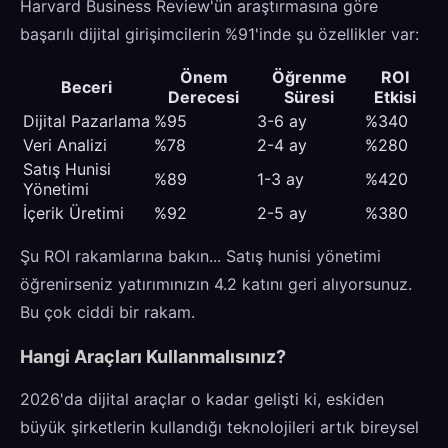
Harvard Business Review'ün araştırmasına göre
başarılı dijital girişimcilerin %91'inde şu özellikler var:
Önem
Öğrenme
ROI
Beceri
Derecesi
Süresi
Etkisi
Dijital Pazarlama
%95
3-6 ay
%340
Veri Analizi
%78
2-4 ay
%280
Satış Hunisi
%89
1-3 ay
%420
Yönetimi
İçerik Üretimi
%92
2-5 ay
%380
Şu ROI rakamlarına bakın... Satış hunisi yönetimi
öğrenirseniz yatırımınızın 4.2 katını geri alıyorsunuz.
Bu çok ciddi bir rakam.
Hangi Araçları Kullanmalısınız?
2026'da dijital araçlar o kadar gelişti ki, eskiden
büyük şirketlerin kullandığı teknolojileri artık bireysel