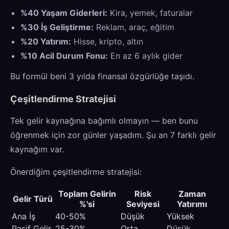
%40 Yaşam Giderleri:
Kira, yemek, faturalar
%30 İş Geliştirme:
Reklam, araç, eğitim
%20 Yatırım:
Hisse, kripto, altın
%10 Acil Durum Fonu:
En az 6 aylık gider
Bu formül beni 3 yılda finansal özgürlüğe taşıdı.
Çeşitlendirme Stratejisi
Tek gelir kaynağına bağımlı olmayın — ben bunu
öğrenmek için zor günler yaşadım. Şu an 7 farklı gelir
kaynağım var.
Önerdiğim çeşitlendirme stratejisi:
Toplam Gelirin
Risk
Zaman
Gelir Türü
%'si
Seviyesi
Yatırımı
Ana İş
40-50%
Düşük
Yüksek
Pasif Gelir
25-30%
Orta
Düşük