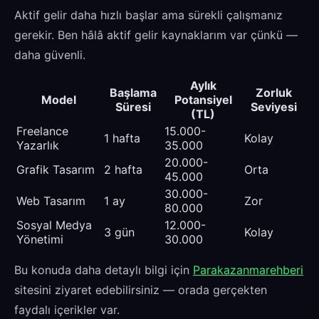
Aktif gelir daha hızlı başlar ama sürekli çalışmanız
gerekir. Ben hâlâ aktif gelir kaynaklarım var çünkü —
daha güvenli.
Aylık
Başlama
Zorluk
Model
Potansiyel
Süresi
Seviyesi
(TL)
Freelance
15.000-
1 hafta
Kolay
Yazarlık
35.000
20.000-
Grafik Tasarım
2 hafta
Orta
45.000
30.000-
Web Tasarım
1 ay
Zor
80.000
Sosyal Medya
12.000-
3 gün
Kolay
Yönetimi
30.000
Bu konuda daha detaylı bilgi için
Parakazanmarehberi
sitesini ziyaret edebilirsiniz — orada gerçekten
faydalı içerikler var.