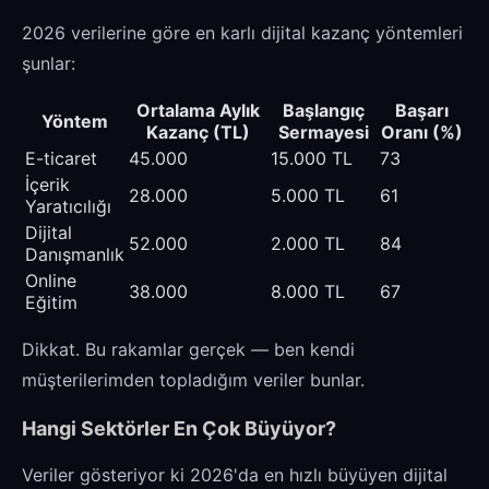
2026 verilerine göre en karlı dijital kazanç yöntemleri
şunlar:
Ortalama Aylık
Başlangıç
Başarı
Yöntem
Kazanç (TL)
Sermayesi
Oranı (%)
E-ticaret
45.000
15.000 TL
73
İçerik
28.000
5.000 TL
61
Yaratıcılığı
Dijital
52.000
2.000 TL
84
Danışmanlık
Online
38.000
8.000 TL
67
Eğitim
Dikkat. Bu rakamlar gerçek — ben kendi
müşterilerimden topladığım veriler bunlar.
Hangi Sektörler En Çok Büyüyor?
Veriler gösteriyor ki 2026'da en hızlı büyüyen dijital