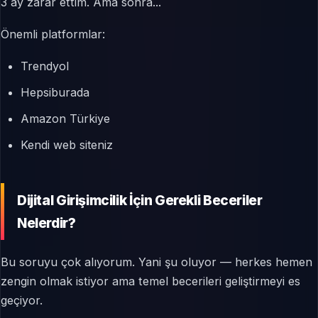
3 ay zarar ettim. Ama sonra...
Önemli platformlar:
Trendyol
Hepsiburada
Amazon Türkiye
Kendi web siteniz
Dijital Girişimcilik İçin Gerekli Beceriler
Nelerdir?
Bu soruyu çok alıyorum. Yani şu oluyor — herkes hemen
zengin olmak istiyor ama temel becerileri geliştirmeyi es
geçiyor.