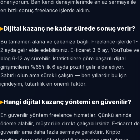
öneriyorum. Ben kendi deneyimlerimde en az sermaye ile
en hızlı sonuç freelance işlerde aldım.
Dijital kazanç ne kadar sürede sonuç verir?
Bu tamamen alana ve çabanıza bağlı. Freelance işlerde 1-
2 ayda gelir elde edebilirsiniz. E-ticaret 3-6 ay, YouTube ve
blog 6-12 ay sürebilir. İstatistiklere göre başarılı dijital
girişimcilerin %65'i ilk 6 ayda pozitif gelir elde ediyor.
Sabırlı olun ama sürekli çalışın — ben yıllardır bu işin
içindeyim, tutarlılık en önemli faktör.
Hangi dijital kazanç yöntemi en güvenilir?
En güvenilir yöntem freelance hizmetler. Çünkü anında
ödeme alabilir, müşteri ile direkt çalışabilirsiniz. E-ticaret de
güvenilir ama daha fazla sermaye gerektirir. Kripto