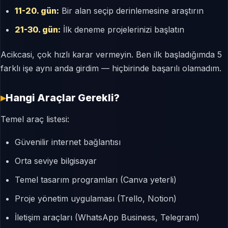
11-20. gün:
Bir alan seçip derinlemesine araştırın
21-30. gün:
İlk deneme projelerinizi başlatın
Acikcasi, çok hızlı karar vermeyin. Ben ilk başladığımda 5
farklı işe aynı anda girdim — hiçbirinde başarılı olamadım.
Hangi Araçlar Gerekli?
Temel araç listesi:
Güvenilir internet bağlantısı
Orta seviye bilgisayar
Temel tasarım programları (Canva yeterli)
Proje yönetim uygulaması (Trello, Notion)
İletişim araçları (WhatsApp Business, Telegram)