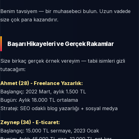
Benim tavsiyem — bir muhasebeci bulun. Uzun vadede
size çok para kazandırır.
Başarı Hikayeleri ve Gerçek Rakamlar
Size birkaç gerçek örnek vereyim — tabii isimleri gizli
tutacağım:
Ahmet (28) - Freelance Yazarlık:
Başlangıç: 2022 Mart, aylık 1.500 TL
Bugün: Aylık 18.000 TL ortalama
Strateji: SEO odaklı blog yazarlığı + sosyal medya
Zeynep (34) - E-ticaret:
Başlangıç: 15.000 TL sermaye, 2023 Ocak