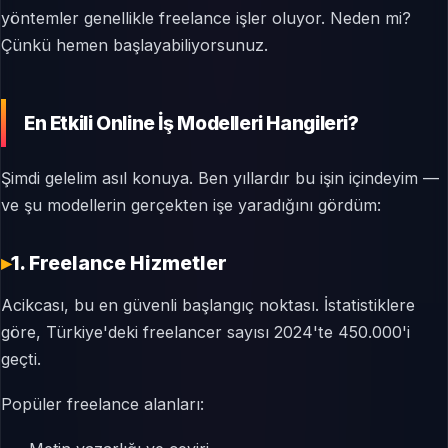
yöntemler genellikle freelance işler oluyor. Neden mi?
Çünkü hemen başlayabiliyorsunuz.
En Etkili Online İş Modelleri Hangileri?
Şimdi gelelim asıl konuya. Ben yıllardır bu işin içindeyim —
ve şu modellerin gerçekten işe yaradığını gördüm:
1. Freelance Hizmetler
Acikcası, bu en güvenli başlangıç noktası. İstatistiklere
göre, Türkiye'deki freelancer sayısı 2024'te 450.000'i
geçti.
Popüler freelance alanları: