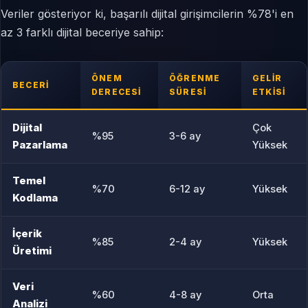
Veriler gösteriyor ki, başarılı dijital girişimcilerin %78'i en
az 3 farklı dijital beceriye sahip:
ÖNEM
ÖĞRENME
GELIR
BECERI
DERECESI
SÜRESI
ETKISI
Dijital
Çok
%95
3-6 ay
Pazarlama
Yüksek
Temel
%70
6-12 ay
Yüksek
Kodlama
İçerik
%85
2-4 ay
Yüksek
Üretimi
Veri
%60
4-8 ay
Orta
Analizi