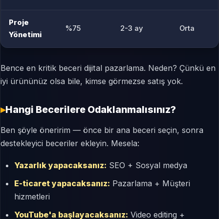
Proje
%75
2-3 ay
Orta
Yönetimi
Bence en kritik beceri dijital pazarlama. Neden? Çünkü en
iyi ürününüz olsa bile, kimse görmezse satış yok.
Hangi Becerilere Odaklanmalısınız?
Ben şöyle öneririm — önce bir ana beceri seçin, sonra
destekleyici beceriler ekleyin. Mesela:
Yazarlık yapacaksanız:
SEO + Sosyal medya
E-ticaret yapacaksanız:
Pazarlama + Müşteri
hizmetleri
YouTube'a başlayacaksanız:
Video editing +