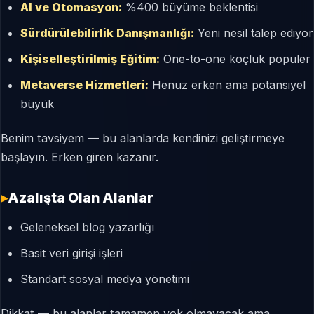
AI ve Otomasyon:
%400 büyüme beklentisi
Sürdürülebilirlik Danışmanlığı:
Yeni nesil talep ediyor
Kişiselleştirilmiş Eğitim:
One-to-one koçluk popüler
Metaverse Hizmetleri:
Henüz erken ama potansiyel
büyük
Benim tavsiyem — bu alanlarda kendinizi geliştirmeye
başlayın. Erken giren kazanır.
Azalışta Olan Alanlar
Geleneksel blog yazarlığı
Basit veri girişi işleri
Standart sosyal medya yönetimi
Dikkat — bu alanlar tamamen yok olmayacak ama