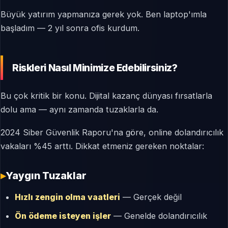
Büyük yatırım yapmanıza gerek yok. Ben laptop'ımla
başladım — 2 yıl sonra ofis kurdum.
Riskleri Nasıl Minimize Edebilirsiniz?
Bu çok kritik bir konu. Dijital kazanç dünyası fırsatlarla
dolu ama — aynı zamanda tuzaklarla da.
2024 Siber Güvenlik Raporu'na göre, online dolandırıcılık
vakaları %45 arttı. Dikkat etmeniz gereken noktalar:
Yaygın Tuzaklar
Hızlı zengin olma vaatleri
— Gerçek değil
Ön ödeme isteyen işler
— Genelde dolandırıcılık