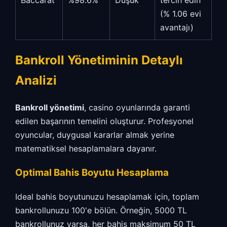
(% 1.06 evi
avantajı)
Bankroll Yönetiminin Detaylı
Analizi
Bankroll yönetimi
, casino oyunlarında garanti
edilen başarının temelini oluşturur. Profesyonel
oyuncular, duygusal kararlar almak yerine
matematiksel hesaplamalara dayanır.
Optimal Bahis Boyutu Hesaplama
Ideal bahis boyutunuzu hesaplamak için, toplam
bankrollunuzu 100'e bölün. Örneğin, 5000 TL
bankrollunuz varsa, her bahis maksimum 50 TL