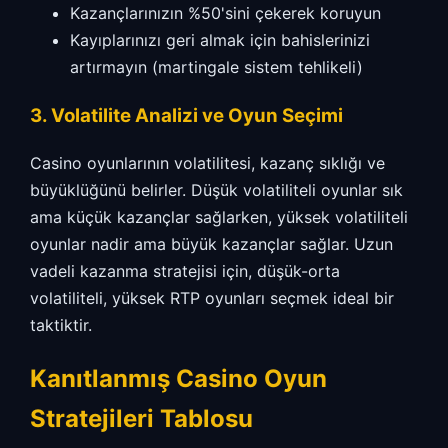
Kazançlarınızın %50'sini çekerek koruyun
Kayıplarınızı geri almak için bahislerinizi
artırmayın (martingale sistem tehlikeli)
3. Volatilite Analizi ve Oyun Seçimi
Casino oyunlarının volatilitesi, kazanç sıklığı ve
büyüklüğünü belirler. Düşük volatiliteli oyunlar sık
ama küçük kazançlar sağlarken, yüksek volatiliteli
oyunlar nadir ama büyük kazançlar sağlar. Uzun
vadeli kazanma stratejisi için, düşük-orta
volatiliteli, yüksek RTP oyunları seçmek ideal bir
taktiktir.
Kanıtlanmış Casino Oyun
Stratejileri Tablosu