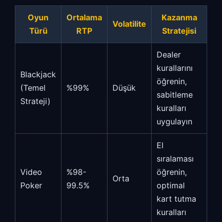
Oyun
Ortalama
Kazanma
Volatilite
Türü
RTP
Stratejisi
Dealer
kurallarını
Blackjack
öğrenin,
(Temel
%99%
Düşük
sabitleme
Strateji)
kuralları
uygulayın
El
sıralaması
Video
%98-
öğrenin,
Orta
Poker
99.5%
optimal
kart tutma
kuralları