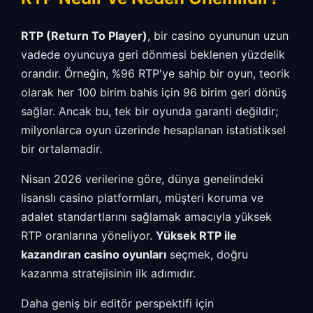
RTP (Return To Player)
, bir casino oyununun uzun
vadede oyuncuya geri dönmesi beklenen yüzdelik
orandır. Örneğin, %96 RTP'ye sahip bir oyun, teorik
olarak her 100 birim bahis için 96 birim geri dönüş
sağlar. Ancak bu, tek bir oyunda garanti değildir;
milyonlarca oyun üzerinde hesaplanan istatistiksel
bir ortalamadir.
Nisan 2026 verilerine göre, dünya genelindeki
lisanslı casino platformları, müşteri koruma ve
adalet standartlarını sağlamak amacıyla yüksek
RTP oranlarına yöneliyor.
Yüksek RTP ile
kazandıran casino oyunları
seçmek, doğru
kazanma stratejisinin ilk adımıdır.
Daha geniş bir editör perspektifi için