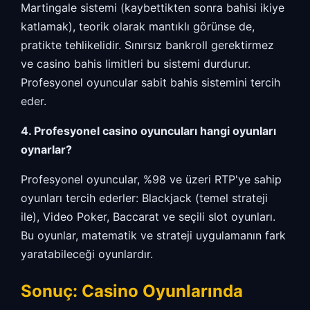
Martingale sistemi (kaybettikten sonra bahisi ikiye
katlamak), teorik olarak mantıklı görünse de,
pratikte tehlikelidir. Sınırsız bankroll gerektirmez
ve casino bahis limitleri bu sistemi durdurur.
Profesyonel oyuncular sabit bahis sistemini tercih
eder.
4. Profesyonel casino oyuncuları hangi oyunları
oynarlar?
Profesyonel oyuncular, %98 ve üzeri RTP'ye sahip
oyunları tercih ederler: Blackjack (temel strateji
ile), Video Poker, Baccarat ve seçili slot oyunları.
Bu oyunlar, matematik ve strateji uygulamanın fark
yaratabileceği oyunlardır.
Sonuç: Casino Oyunlarında