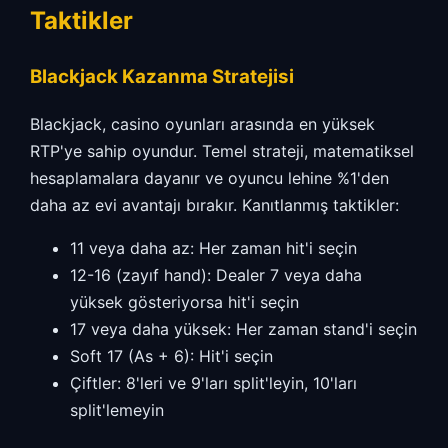
Taktikler
Blackjack Kazanma Stratejisi
Blackjack, casino oyunları arasında en yüksek
RTP'ye sahip oyundur. Temel strateji, matematiksel
hesaplamalara dayanır ve oyuncu lehine %1'den
daha az evi avantajı bırakır. Kanıtlanmış taktikler:
11 veya daha az: Her zaman hit'i seçin
12-16 (zayıf hand): Dealer 7 veya daha
yüksek gösteriyorsa hit'i seçin
17 veya daha yüksek: Her zaman stand'i seçin
Soft 17 (As + 6): Hit'i seçin
Çiftler: 8'leri ve 9'ları split'leyin, 10'ları
split'lemeyin