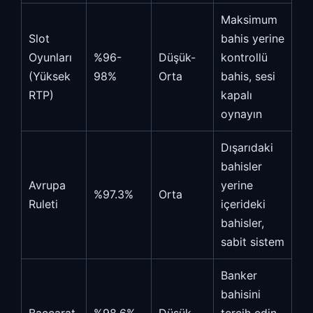
Maksimum
Slot
bahis yerine
Oyunları
%96-
Düşük-
kontrollü
(Yüksek
98%
Orta
bahis, sesi
RTP)
kapalı
oynayın
Dışarıdaki
bahisler
Avrupa
yerine
%97.3%
Orta
Ruleti
içerideki
bahisler,
sabit sistem
Banker
bahisini
Baccarat
%98.6%
Düşük
tercih edin