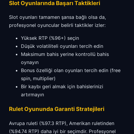
Slot Oyunlarında Başarı Taktikleri
Slot oyunları tamamen şansa bağlı olsa da,
profesyonel oyuncular belirli taktikler izler:
Yüksek RTP (%96+) seçin
Düşük volatiliteli oyunları tercih edin
Maksimum bahis yerine kontrollü bahis
oynayın
Bonus özelliği olan oyunları tercih edin (free
spin, multiplier)
Bir kaybı geri almak için bahislerinizi
artırmayın
Rulet Oyununda Garanti Stratejileri
Avrupa ruleti (%97.3 RTP), Amerikan ruletinden
(%94.74 RTP) daha iyi bir seçimdir. Profesyonel