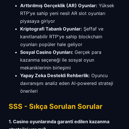
Arttırılmış Gerçeklik (AR) Oyunlar:
Yüksek
RTP'ye sahip yeni nesil AR slot oyunları
piyasaya giriyor
Kriptografi Tabanlı Oyunlar:
Şeffaf ve
kanıtlanabilir RTP'ye sahip blockchain
oyunları popüler hale geliyor
Sosyal Casino Oyunları:
Gerçek para
kazanma seçeneği ile sosyal oyun
mekaniklerinin birleşimi
Yapay Zeka Destekli Rehberlik:
Oyuncu
davranışını analiz eden AI-powered strateji
önerileri
SSS - Sıkça Sorulan Sorular
1. Casino oyunlarında garanti edilen kazanma