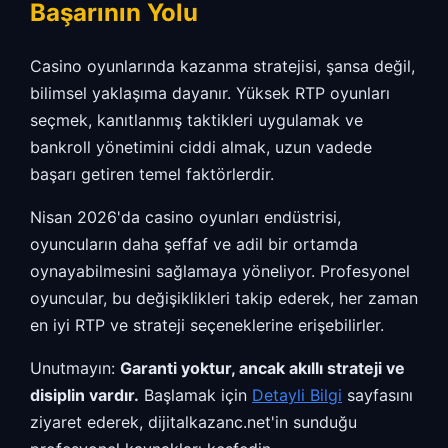
Başarının Yolu
Casino oyunlarında kazanma stratejisi, şansa değil,
bilimsel yaklaşıma dayanır. Yüksek RTP oyunları
seçmek, kanıtlanmış taktikleri uygulamak ve
bankroll yönetimini ciddi almak, uzun vadede
başarı getiren temel faktörlerdir.
Nisan 2026'da casino oyunları endüstrisi,
oyuncuların daha şeffaf ve adil bir ortamda
oynayabilmesini sağlamaya yöneliyor. Profesyonel
oyuncular, bu değişiklikleri takip ederek, her zaman
en iyi RTP ve strateji seçeneklerine erişebilirler.
Unutmayın:
Garanti yoktur, ancak akıllı strateji ve
disiplin vardır.
Başlamak için
Detayli Bilgi
sayfasını
ziyaret ederek, dijitalkazanc.net'in sunduğu