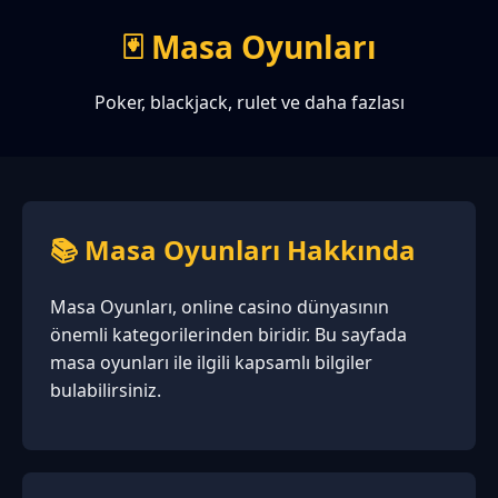
🃏 Masa Oyunları
Poker, blackjack, rulet ve daha fazlası
📚 Masa Oyunları Hakkında
Masa Oyunları, online casino dünyasının
önemli kategorilerinden biridir. Bu sayfada
masa oyunları ile ilgili kapsamlı bilgiler
bulabilirsiniz.