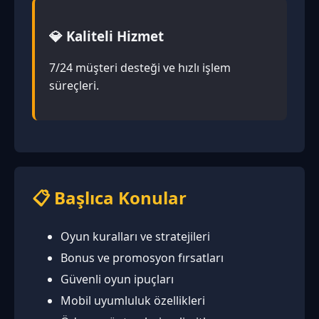
💎 Kaliteli Hizmet
7/24 müşteri desteği ve hızlı işlem
süreçleri.
📋 Başlıca Konular
Oyun kuralları ve stratejileri
Bonus ve promosyon fırsatları
Güvenli oyun ipuçları
Mobil uyumluluk özellikleri