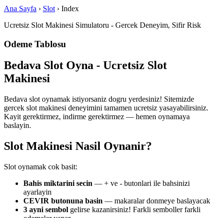
Ana Sayfa
›
Slot
›
Index
Ucretsiz Slot Makinesi Simulatoru - Gercek Deneyim, Sifir Risk
Odeme Tablosu
Bedava Slot Oyna - Ucretsiz Slot
Makinesi
Bedava slot oynamak istiyorsaniz dogru yerdesiniz! Sitemizde
gercek slot makinesi deneyimini tamamen ucretsiz yasayabilirsiniz.
Kayit gerektirmez, indirme gerektirmez — hemen oynamaya
baslayin.
Slot Makinesi Nasil Oynanir?
Slot oynamak cok basit:
Bahis miktarini secin
— + ve - butonlari ile bahsinizi
ayarlayin
CEVIR butonuna basin
— makaralar donmeye baslayacak
3 ayni sembol
gelirse kazanirsiniz! Farkli semboller farkli