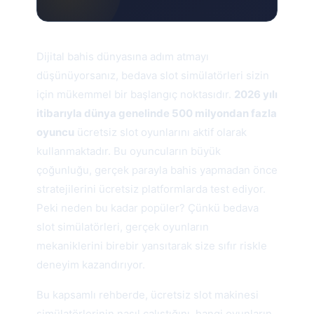
Dijital bahis dünyasına adım atmayı
düşünüyorsanız, bedava slot simülatörleri sizin
için mükemmel bir başlangıç noktasıdır.
2026 yılı
itibarıyla dünya genelinde 500 milyondan fazla
oyuncu
ücretsiz slot oyunlarını aktif olarak
kullanmaktadır. Bu oyuncuların büyük
çoğunluğu, gerçek parayla bahis yapmadan önce
stratejilerini ücretsiz platformlarda test ediyor.
Peki neden bu kadar popüler? Çünkü bedava
slot simülatörleri, gerçek oyunların
mekaniklerini birebir yansıtarak size sıfır riskle
deneyim kazandırıyor.
Bu kapsamlı rehberde, ücretsiz slot makinesi
simülatörlerinin nasıl çalıştığını, hangi oyunların