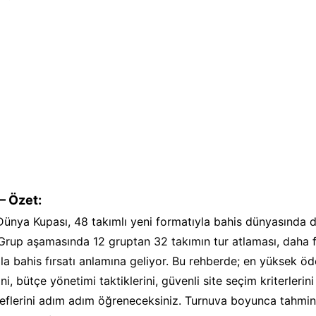
— Özet:
ünya Kupası, 48 takımlı yeni formatıyla bahis dünyasında 
Grup aşamasında 12 gruptan 32 takımın tur atlaması, daha 
la bahis fırsatı anlamına geliyor. Bu rehberde; en yüksek ö
ini, bütçe yönetimi taktiklerini, güvenli site seçim kriterlerini
flerini adım adım öğreneceksiniz. Turnuva boyunca tahmin