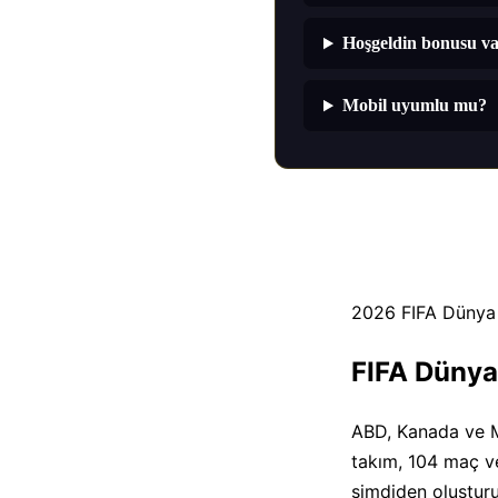
Hoşgeldin bonusu v
Mobil uyumlu mu?
2026 FIFA Dünya 
FIFA Düny
ABD, Kanada ve M
takım, 104 maç ve 
şimdiden oluşturu