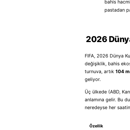
bahis hacm
pastadan pay
2026 Dünya
FIFA, 2026 Dünya Kup
değişiklik, bahis ek
turnuva, artık
104 m
geliyor.
Üç ülkede (ABD, Kana
anlamına gelir. Bu d
neredeyse her saatin
Özellik