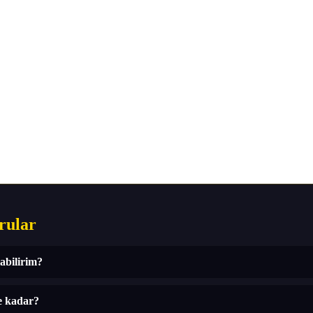
rular
labilirim?
e kadar?