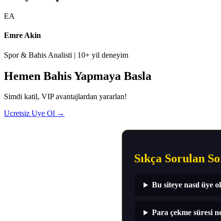
EA
Emre Akin
Spor & Bahis Analisti | 10+ yil deneyim
Hemen Bahis Yapmaya Basla
Simdi katil, VIP avantajlardan yararlan!
Ucretsiz Uye Ol →
Sıkça Sorulan So
Bu siteye nasıl üye o
Para çekme süresi n