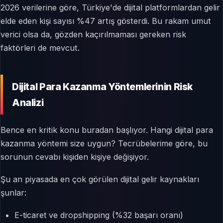
2026 verilerine göre, Türkiye'de dijital platformlardan gelir
elde eden kişi sayısı %47 artış gösterdi. Bu rakam umut
verici olsa da, gözden kaçırılmaması gereken risk
faktörleri de mevcut.
Dijital Para Kazanma Yöntemlerinin Risk
Analizi
Bence en kritik konu buradan başlıyor. Hangi dijital para
kazanma yöntemi size uygun? Tecrübelerime göre, bu
sorunun cevabı kişiden kişiye değişiyor.
Şu an piyasada en çok görülen dijital gelir kaynakları
şunlar:
E-ticaret ve dropshipping (%32 başarı oranı)