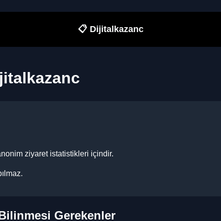
📋 Dijitalkazanc
ijitalkazanc
nim ziyaret istatistikleri içindir.
pılmaz.
 Bilinmesi Gerekenler